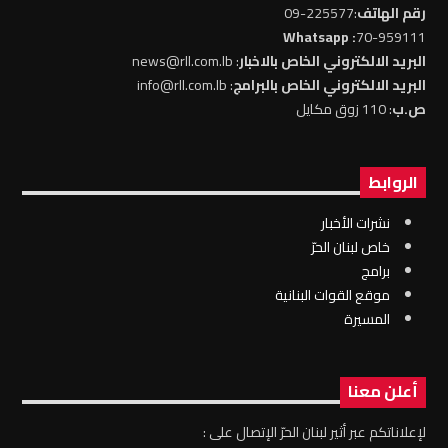
رقم الهاتف
:225577-09
: Whatsapp
70-959111
البريد الالكتروني الخاص بالاخبار
: news@rll.com.lb
البريد الالكتروني الخاص بالبرامج
: info@rll.com.lb
ص.ب
: 110 زوق مكايل
الروابط
نشرات الأخبار
خاص لبنان الحرّ
برامج
موقع القوات البنانية
المسيرة
أعلن معنا
لإعلاناتكم عبر أثير لبنان الحرّ الإتصال على :