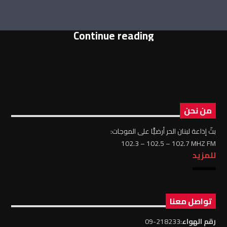
Continue reading
من نحن
بثّ إذاعة لبنان الحر أرضيًّا على الموجات:
102.3 – 102.5 – 102.7 MHZ FM
للمزيد
تواصل معنا
رقم الهواء
:218233-09