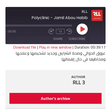
RLL
Polyclinic - Jamil Abou Habib
Play
9:17
/
00:00
1x
Fast
Rewind
Episode
Forward
10
SHARE
SUBSCRIBE
30
Seconds
seconds
Download file
|
Play in new window
|
Duration: 00:39:17
عروق الدوالي وصحة الشرايين وجديد تشخيصها وعلاجها
SHARE
ومخاطرها في حال إهمالها
RSS FEED
LINK
AUTHOR
EMBED
RLL 3
Author's archive