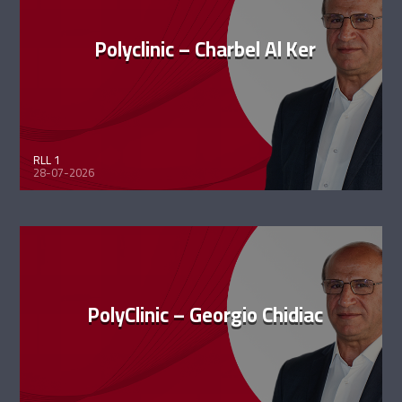
Polyclinic – Charbel Al Ker
RLL 1
28-07-2026
PolyClinic – Georgio Chidiac