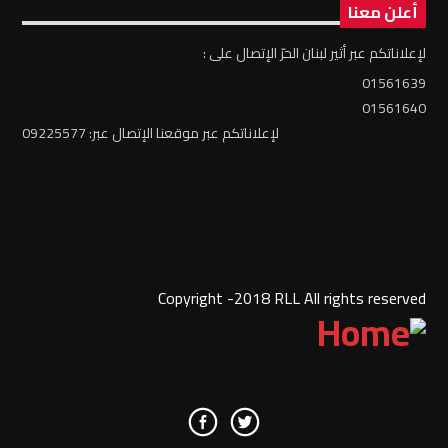
أعلن معنا
لإعلاناتكم عبر أثير لبنان الحرّ الإتصال على :
01561639
01561640
لإعلاناتكم عبر موقعنا الإتصال عبر: 09225577
Copyright -2018 RLL All rights reserved