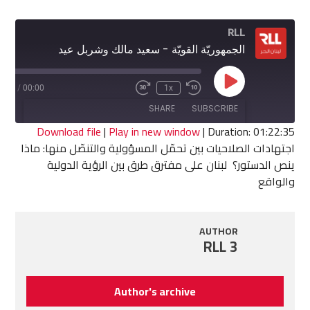
RLL
الجمهوريّة القويّة - سعيد مالك وشربل عيد
Play
2:35
/
00:00
1x
Fast
Rewind
Episode
Forward
10
SHARE
SUBSCRIBE
30
Seconds
seconds
Download file
|
Play in new window
|
Duration: 01:22:35
اجتهادات الصلاحيات بين تحمّل المسؤولية والتنصّل منها: ماذا
SHARE
ينص الدستور؟ لبنان على مفترق طرق بين الرؤية الدولية
RSS FEED
والواقع
LINK
EMBED
AUTHOR
RLL 3
Author's archive