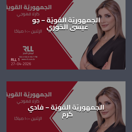
الجمهوريّة القويّة – جو
عيسى الخوري
RLL 1
27-04-2026
الجمهوريّة القويّة – فادي
كرم