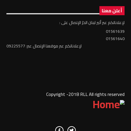
أعلن معنا
لإعلاناتكم عبر أثير لبنان الحرّ الإتصال على :
01561639
01561640
لإعلاناتكم عبر موقعنا الإتصال عبر: 09225577
Copyright -2018 RLL All rights reserved