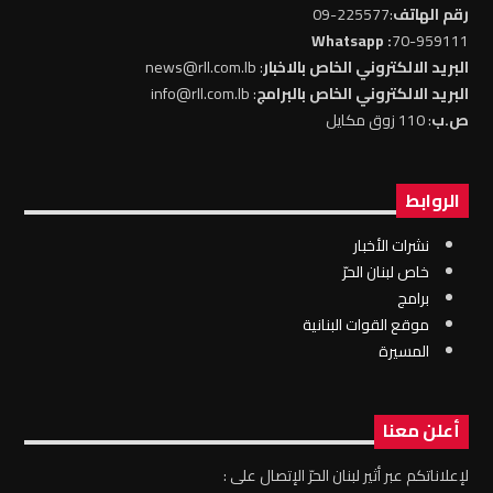
رقم الهاتف
:225577-09
: Whatsapp
70-959111
البريد الالكتروني الخاص بالاخبار
: news@rll.com.lb
البريد الالكتروني الخاص بالبرامج
: info@rll.com.lb
ص.ب
: 110 زوق مكايل
الروابط
نشرات الأخبار
خاص لبنان الحرّ
برامج
موقع القوات البنانية
المسيرة
أعلن معنا
لإعلاناتكم عبر أثير لبنان الحرّ الإتصال على :