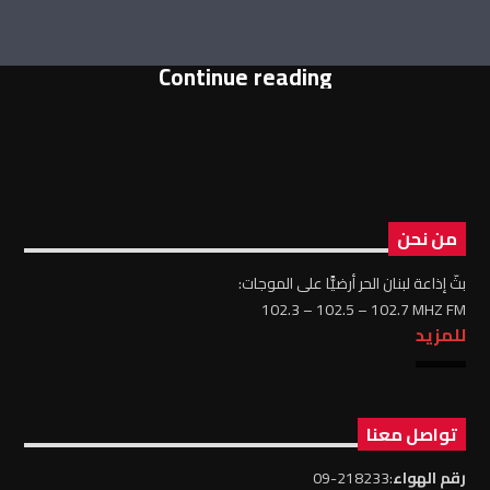
Continue reading
من نحن
بثّ إذاعة لبنان الحر أرضيًّا على الموجات:
102.3 – 102.5 – 102.7 MHZ FM
للمزيد
تواصل معنا
رقم الهواء
:218233-09