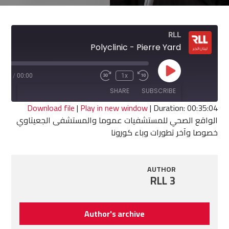
RLL
Polyclinic - Pierre Yard
Play
5:04
/
00:00
1x
Fast
Rewind
Episode
Forward
10
SHARE
SUBSCRIBE
30
Seconds
seconds
Download file
|
Play in new window
|
Duration: 00:35:04
الواقع الصحي للمستشفيات عموما والمستشفى الجعيتاوي
SHARE
خصوصا وآخر تطورات وباء كورونا
RSS FEED
LINK
AUTHOR
EMBED
RLL 3
Author's archive