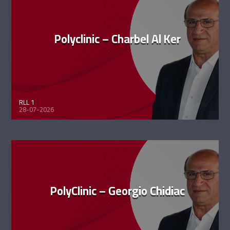
Polyclinic – Charbel Al Ker
RLL 1
28-07-2026
PolyClinic – Georgio Chidiac