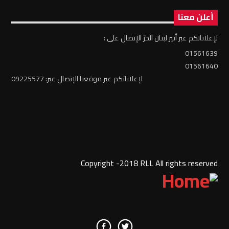
أعلن معنا
لإعلاناتكم عبر أثير لبنان الحرّ الإتصال على :
01561639
01561640
لإعلاناتكم عبر موقعنا الإتصال عبر: 09225577
Copyright -2018 RLL All rights reserved