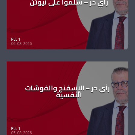
رأي حر – سلموا على نيوتن
RLL 1
06-08-2026
رأي حر – الإسفنج والفوشات
النفسية
RLL 1
05-08-2026