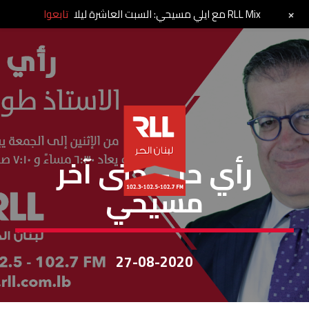
+
RLL Mix مع ايلي مسيحي: السبت العاشرة ليلا
تابعوا
رأي حر
رأي حرّ – حتى آخر
مسيحي
27-08-2020