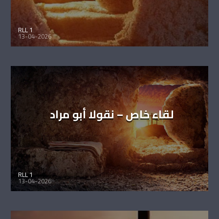
RLL 1
13-04-2026
لقاء خاص – نقولا أبو مراد
RLL 1
13-04-2026