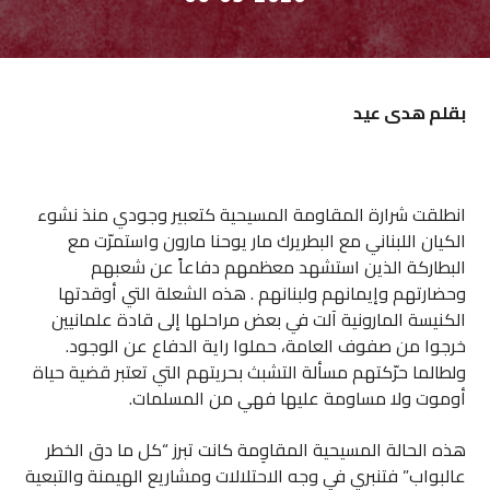
بقلم
هدى عيد
انطلقت شرارة المقاومة المسيحية كتعبير وجودي منذ نشوء
الكيان اللبناني مع البطريرك مار يوحنا مارون واستمرّت مع
البطاركة الذين استشهد معظمهم دفاعاً عن شعبهم
وحضارتهم وإيمانهم ولبنانهم . هذه الشعلة التي أوقدتها
الكنيسة المارونية آلت في بعض مراحلها إلى قادة علمانيين
خرجوا من صفوف العامة، حملوا راية الدفاع عن الوجود.
ولطالما حرّكتهم مسألة التشبث بحريتهم التي تعتبر قضية حياة
أوموت ولا مساومة عليها فهي من المسلمات.
هذه الحالة المسيحية المقاوِمة كانت تبرز “كل ما دق الخطر
عالبواب” فتنبري في وجه الاحتلالات ومشاريع الهيمنة والتبعية