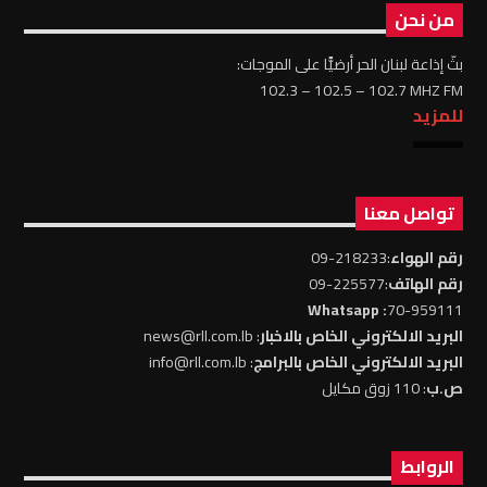
من نحن
بثّ إذاعة لبنان الحر أرضيًّا على الموجات:
102.3 – 102.5 – 102.7 MHZ FM
للمزيد
تواصل معنا
رقم الهواء
:218233-09
رقم الهاتف
:225577-09
: Whatsapp
70-959111
البريد الالكتروني الخاص بالاخبار
: news@rll.com.lb
البريد الالكتروني الخاص بالبرامج
: info@rll.com.lb
ص.ب
: 110 زوق مكايل
الروابط