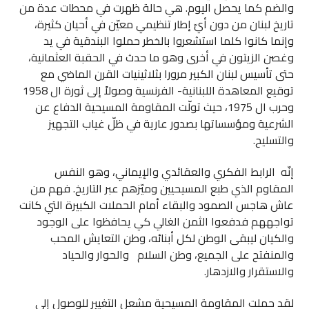
والضم كما يحصل اليوم. هي حالة ظهرت في محطات عدة من
تاريخ لبنان من دون أيّ إطار تنظيمي معيّن في أحيان كثيرة،
وإنما كانوا كلما استشعروا بالخطر حملوا البندقية في يد
وغصن الزيتون في أخرى وهو ما حدث في الحقبة العثمانية،
حتى تأسيس لبنان الكبير مرورا بثلاثينيات القرن الماضي مع
توقيع المعاهدة اللبنانية- الفرنسية وصولاً إلى ثورة ال 1958
وحرب ال 1975، حيث تولّت المقاومة المسيحية الدفاع عن
الشرعية ومؤسساتها بصدور عارية في ظلّ غياب التجهيز
والتسليح.
إنّه الرابط الفكري والعقائدي والإيماني، وهو النفس
المقاوم الذي طبع المسيحيين وميّزهم عبر التاريخ. فهم من
عاش هاجس الصمود والبقاء أمام الحملات الكبيرة التي كانت
تواجههم فدفعوا الثمن الغالي كي يحافظوا على الوجود
والكيان ليبقى الوطن لكل أبنائه، وطن التعايش المحب
والمنفتح على الجميع، وطن السلام والحوار والحياد
والاستقرار والازدهار.
لقد حملت المقاومة المسيحية مشعل التغيير للوصول إلى