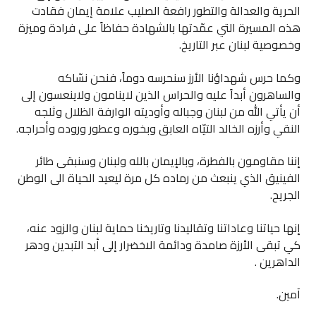
الحرية والعدالة والتطور رافعة الصليب علامة إيمان فقادت
هذه المسيرة التي عمّدتها بالشهادة حفاظاً على فرادة وميزة
وخصوصية لبنان عبر التاريخ.
وكما حرس شهداؤنا الأرز سنحرسه دوماً، فنحن نسّاكه
والساهرون أبداً عليه والحراس الذين لاينامون ولاينعسون إلى
أن يأتي الله من لبنان وجباله وأوديته الوارفة الظلال وثلجه
النقي وأرزه الخالد التيّاه العابق وبخوره وعطور وروده وأحراجه.
إننا مقاومون بالفطرة، وبالإيمان بالله ولبنان وسنبقى طائر
الفينيق الذي ينبعث من رماده كل مرة ليعيد الحياة الى الوطن
الجريح.
إنها حياتنا وعاداتنا وتقاليدنا وتاريخنا حماية لبنان والزود عنه،
كي تبقى الأرزة صامدة ودائمة الاخضرار إلى أبد الآبدين ودهر
الداهرين .
آمين.