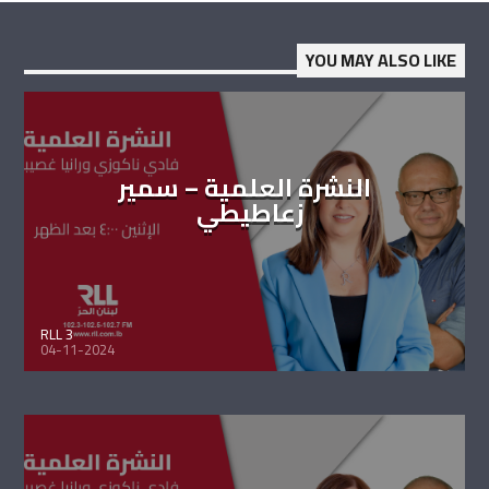
YOU MAY ALSO LIKE
النشرة العلمية – سمير
زعاطيطي
RLL 3
04-11-2024