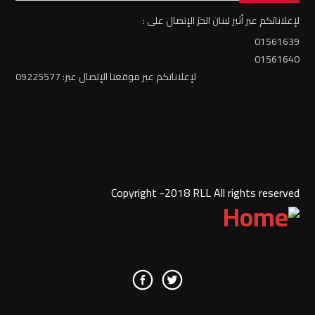
لإعلاناتكم عبر أثير لبنان الحرّ الإتصال على :
01561639
01561640
لإعلاناتكم عبر موقعنا الإتصال عبر: 09225577
Copyright -2018 RLL All rights reserved