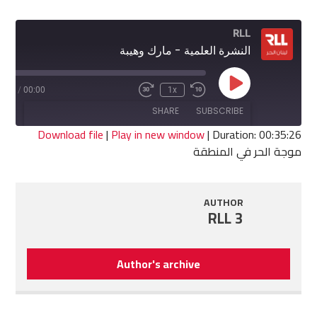
RLL
النشرة العلمية - مارك وهيبة
Play
5:26
/
00:00
1x
Fast
Rewind
Episode
Forward
10
SHARE
SUBSCRIBE
30
Seconds
seconds
Download file
|
Play in new window
|
Duration: 00:35:26
موجة الحر في المنطقة
SHARE
RSS FEED
LINK
AUTHOR
RLL 3
EMBED
Author's archive