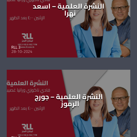
النشرة العلمية – اسعد
نهرا
RLL 3
28-10-2024
النشرة العلمية – جورج
الرموز