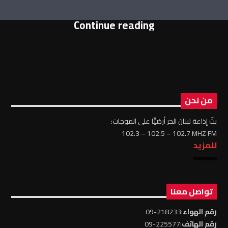
Continue reading
من نحن
بثّ إذاعة لبنان الحر أرضيًّا على الموجات:
102.3 – 102.5 – 102.7 MHZ FM
للمزيد
تواصل معنا
رقم الهواء
:218233-09
رقم الهاتف
:225577-09