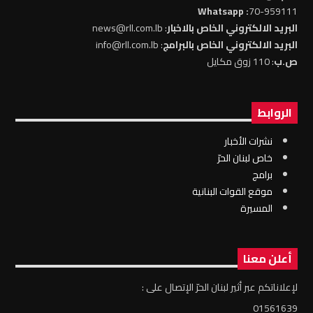
: Whatsapp
70-959111
البريد الالكتروني الخاص بالاخبار
: news@rll.com.lb
البريد الالكتروني الخاص بالبرامج
: info@rll.com.lb
ص.ب
: 110 زوق مكايل
الروابط
نشرات الأخبار
خاص لبنان الحرّ
برامج
موقع القوات البنانية
المسيرة
أعلن معنا
لإعلاناتكم عبر أثير لبنان الحرّ الإتصال على :
01561639