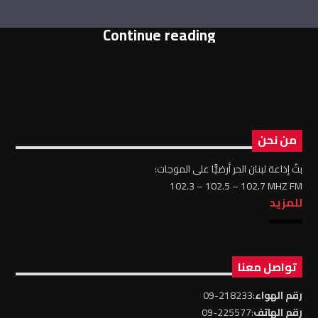
Continue reading
من نحن
بثّ إذاعة لبنان الحر أرضيًّا على الموجات:
102.3 – 102.5 – 102.7 MHZ FM
للمزيد
تواصل معنا
رقم الهواء
:218233-09
رقم الهاتف
:225577-09