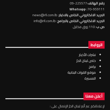
رقم الهاتف
:225577-09
: Whatsapp
70-959111
البريد الالكتروني الخاص بالاخبار
: news@rll.com.lb
البريد الالكتروني الخاص بالبرامج
: info@rll.com.lb
ص.ب
: 110 زوق مكايل
الروابط
نشرات الأخبار
خاص لبنان الحرّ
برامج
موقع القوات البنانية
المسيرة
أعلن معنا
لإعلاناتكم عبر أثير لبنان الحرّ الإتصال على :