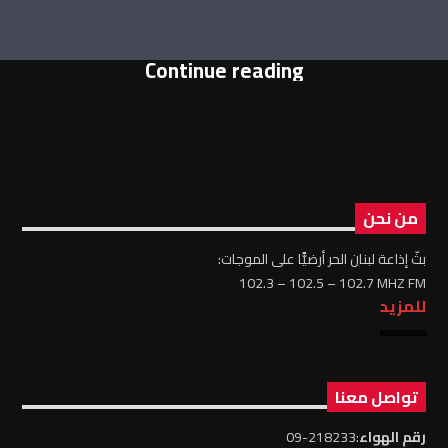
Continue reading
من نحن
بثّ إذاعة لبنان الحر أرضيًّا على الموجات:
102.3 – 102.5 – 102.7 MHZ FM
للمزيد
تواصل معنا
رقم الهواء
:218233-09