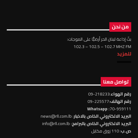
من نحن
بثّ إذاعة لبنان الحر أرضيًّا على الموجات:
102.3 – 102.5 – 102.7 MHZ FM
للمزيد
تواصل معنا
رقم الهواء
:218233-09
رقم الهاتف
:225577-09
: Whatsapp
70-959111
البريد الالكتروني الخاص بالاخبار
: news@rll.com.lb
البريد الالكتروني الخاص بالبرامج
: info@rll.com.lb
ص.ب
: 110 زوق مكايل