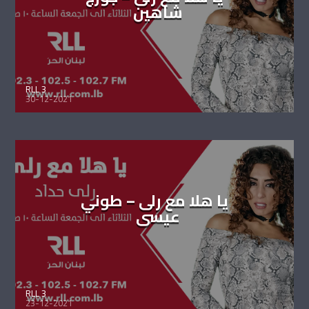
شاهين
RLL 3
30-12-2021
يا هلا مع رلى – طوني
عيسى
RLL 3
23-12-2021