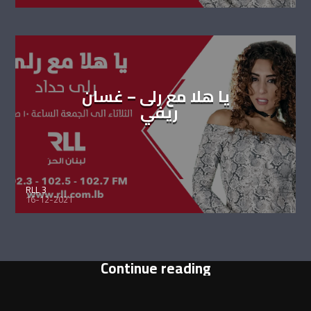
يا هلا مع رلى – غسان
ريفي
RLL 3
16-12-2021
Continue reading