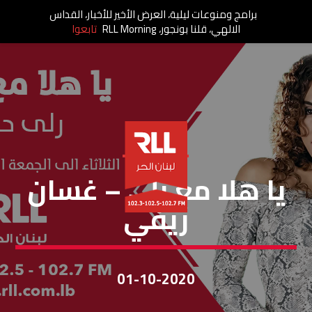
برامج ومنوعات ليلية، العرض الأخير للأخبار، القداس
الالهي، قلنا بونجور، RLL Morning
تابعوا
يا هلا مع رولا
يا هلا مع رلى – غسان
ريفي
01-10-2020