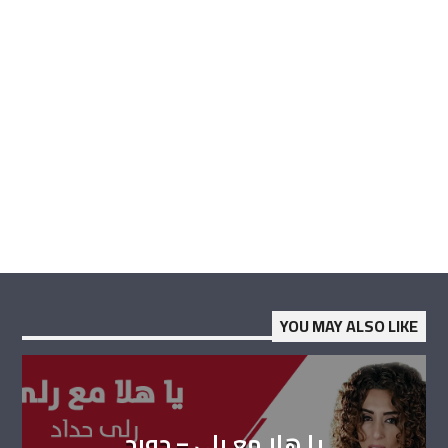
YOU MAY ALSO LIKE
يا هلا مع رلى – جورج