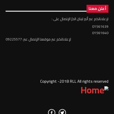
أعلن معنا
لإعلاناتكم عبر أثير لبنان الحرّ الإتصال على :
01561639
01561640
لإعلاناتكم عبر موقعنا الإتصال عبر: 09225577
Copyright -2018 RLL All rights reserved