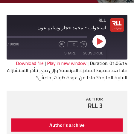
RLL
استجواب - محمد حجار وسليم عون
Play
6:14
/
00:00
1x
Fast
Rewind
Episode
Forward
10
SHARE
SUBSCRIBE
30
Seconds
seconds
Download file
|
Play in new window
|
Duration: 01:06:14
ماذا بعد سقوط المبادرة الفرنسية؟ وإلى متى تتأخر الاستشارات
SHARE
النيابية الملزمة؟ ماذا عن عودة ظواهر داعش؟
RSS FEED
LINK
AUTHOR
EMBED
RLL 3
Author's archive