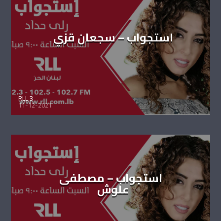
استجواب – سجعان قزي
RLL 3
11-12-2021
استجواب – مصطفى
علوش