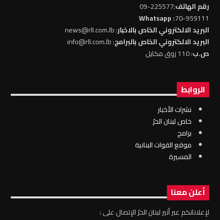
رقم الهاتف
:225577-09
: Whatsapp
70-959111
البريد الالكتروني الخاص بالاخبار
: news@rll.com.lb
البريد الالكتروني الخاص بالبرامج
: info@rll.com.lb
ص.ب
: 110 زوق مكايل
الروابط
نشرات الأخبار
خاص لبنان الحرّ
برامج
موقع القوات البنانية
المسيرة
أعلن معنا
لإعلاناتكم عبر أثير لبنان الحرّ الإتصال على :