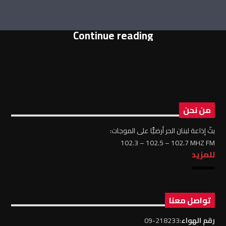
Continue reading
من نحن
بثّ إذاعة لبنان الحر أرضيًّا على الموجات:
102.3 – 102.5 – 102.7 MHZ FM
للمزيد
تواصل معنا
رقم الهواء
:218233-09