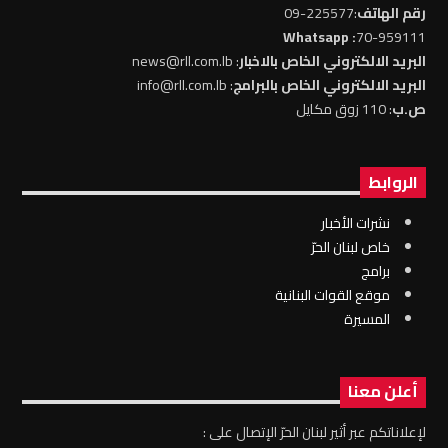
رقم الهاتف
:225577-09
: Whatsapp
70-959111
البريد الالكتروني الخاص بالاخبار
: news@rll.com.lb
البريد الالكتروني الخاص بالبرامج
: info@rll.com.lb
ص.ب
: 110 زوق مكايل
الروابط
نشرات الأخبار
خاص لبنان الحرّ
برامج
موقع القوات البنانية
المسيرة
أعلن معنا
لإعلاناتكم عبر أثير لبنان الحرّ الإتصال على :