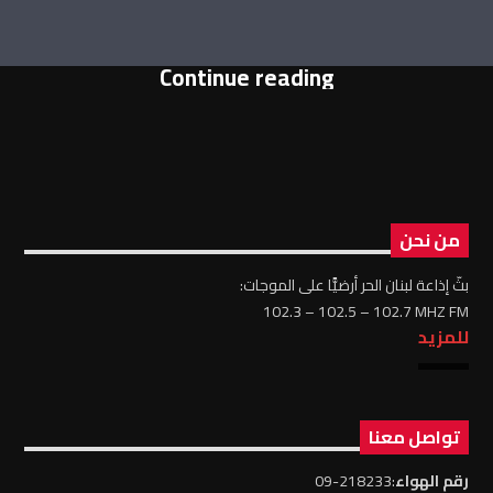
Continue reading
من نحن
بثّ إذاعة لبنان الحر أرضيًّا على الموجات:
102.3 – 102.5 – 102.7 MHZ FM
للمزيد
تواصل معنا
رقم الهواء
:218233-09