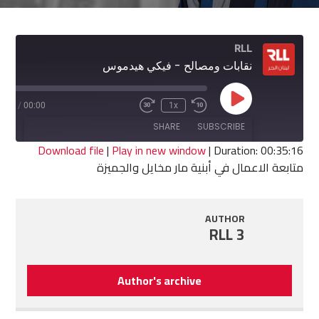
RLL
نقابات ومصالح - فيكي هيدموس
Play
5:16
/
00:00
1x
Fast
Rewind
Episode
Forward
10
SHARE
SUBSCRIBE
30
Seconds
seconds
Download file
|
Play in new window
|
Duration: 00:35:16
متابعة الاعمال في أبنية مار مخايل والجميزة
SHARE
RSS FEED
LINK
AUTHOR
RLL 3
EMBED
Author's archive