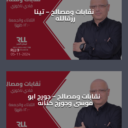
نقابات ومصالح – تينا
رزقالله
RLL 3
05-11-2024
نقابات ومصالح – جورج ابو
موسى وجورج كتانه