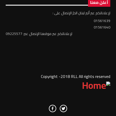
أعلن معنا
لإعلاناتكم عبر أثير لبنان الحرّ الإتصال على :
01561639
01561640
لإعلاناتكم عبر موقعنا الإتصال عبر: 09225577
Copyright -2018 RLL All rights reserved