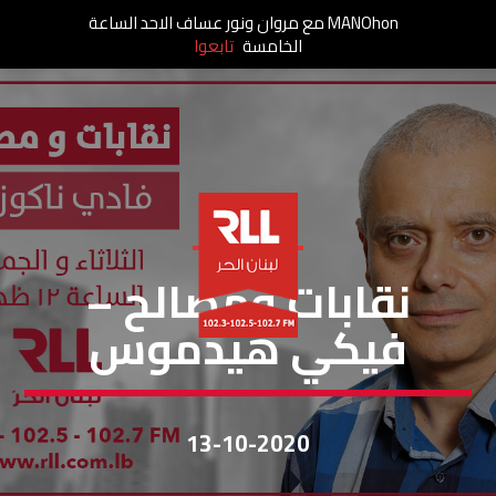
MANOhon مع مروان ونور عساف الاحد الساعة
الخامسة
تابعوا
نقابات ومصالح
نقابات ومصالح –
فيكي هيدموس
13-10-2020