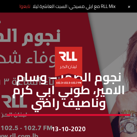
+
RLL Mix مع ايلي مسيحي: السبت العاشرة ليلا
تابعوا
نجوم الظهر
نجوم الضهر – وسام
الامير، طوني ابي كرم
وناصيف راضي
13-10-2020