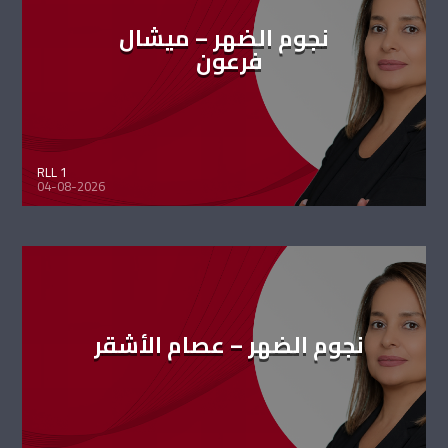
نجوم الضهر – ميشال
فرعون
RLL 1
04-08-2026
نجوم الضهر – عصام الأشقر