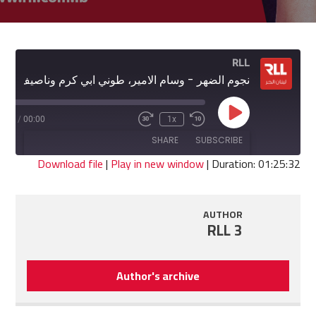
RLL
نجوم الضهر - وسام الامير، طوني ابي كرم وناصيف راضي
Play
5:32
/
00:00
1x
Fast
Rewind
Episode
Forward
10
SHARE
SUBSCRIBE
30
Seconds
seconds
Download file
|
Play in new window
|
Duration: 01:25:32
SHARE
RSS FEED
AUTHOR
LINK
RLL 3
EMBED
Author's archive