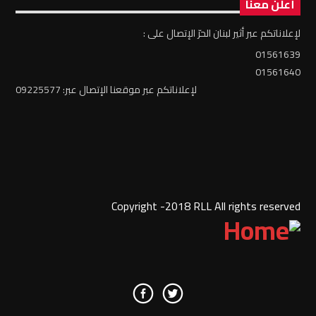
أعلن معنا
لإعلاناتكم عبر أثير لبنان الحرّ الإتصال على :
01561639
01561640
لإعلاناتكم عبر موقعنا الإتصال عبر: 09225577
Copyright -2018 RLL All rights reserved