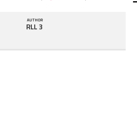
SHARE
RSS FEED
AUTHOR
LINK
RLL 3
EMBED