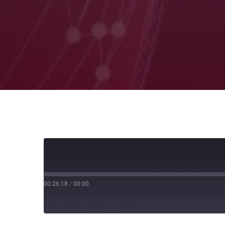
00:26:18
/
00:00