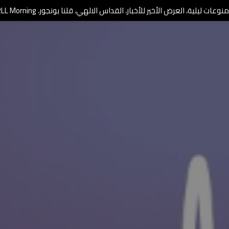
وعات ليلية، العرض الأخير للأخبار، القداس الالهي، قلنا بونجور، RLL Morning