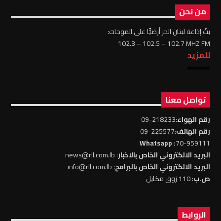
من نحن
بثّ إذاعة لبنان الحر أرضيًّا على الموجات:
102.3 – 102.5 – 102.7 MHZ FM
للمزيد
تواصل معنا
رقم الهواء
:218233-09
رقم الهاتف
:225577-09
: Whatsapp
70-959111
البريد الالكتروني الخاص بالاخبار
: news@rll.com.lb
البريد الالكتروني الخاص بالبرامج
: info@rll.com.lb
ص.ب
: 110 زوق مكايل
الروابط