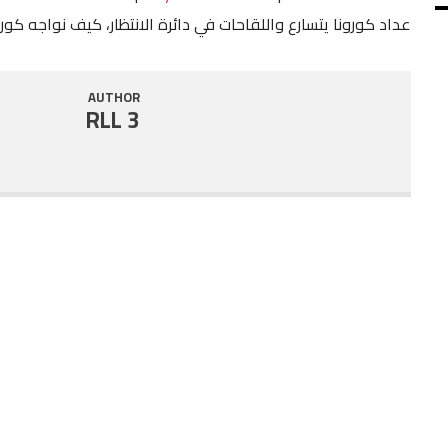
عداد كورونا يتسارع واللقاحات في دائرة الانتظار، كيف نواجه كو
SHARE
RSS FEED
LINK
AUTHOR
RLL 3
EMBED