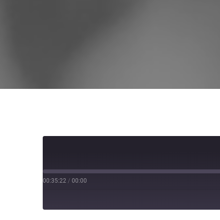
00:35:22
/
00:00