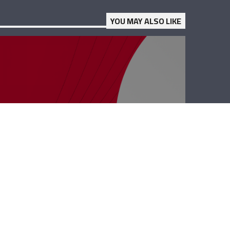
YOU MAY ALSO LIKE
PolyClinic –
Georgio Chidiac