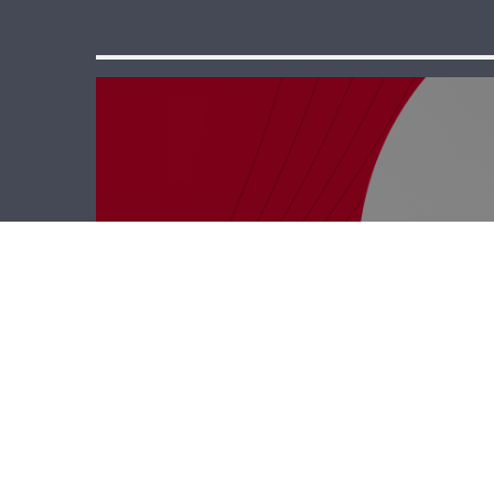
Polyclinic – Zeina
Mechref