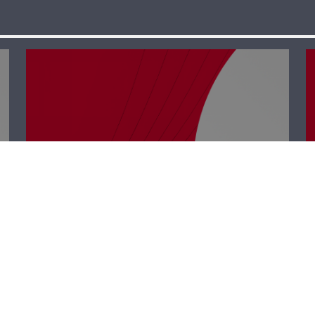
Polyclinic –
Charbel Al Ker