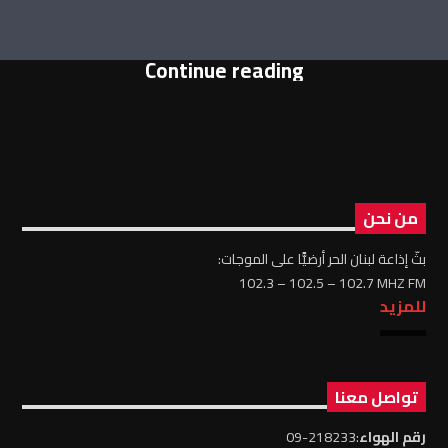
Continue reading
من نحن
بثّ إذاعة لبنان الحر أرضيًّا على الموجات:
102.3 – 102.5 – 102.7 MHZ FM
للمزيد
تواصل معنا
رقم الهواء
:218233-09