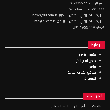
رقم الهاتف
:225577-09
: Whatsapp
70-959111
البريد الالكتروني الخاص بالاخبار
: news@rll.com.lb
البريد الالكتروني الخاص بالبرامج
: info@rll.com.lb
ص.ب
: 110 زوق مكايل
الروابط
نشرات الأخبار
خاص لبنان الحرّ
برامج
موقع القوات البنانية
المسيرة
أعلن معنا
لإعلاناتكم عبر أثير لبنان الحرّ الإتصال على :