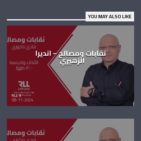
YOU MAY ALSO LIKE
نقابات ومصالح – انديرا
الزهيري
RLL 3
08-11-2024