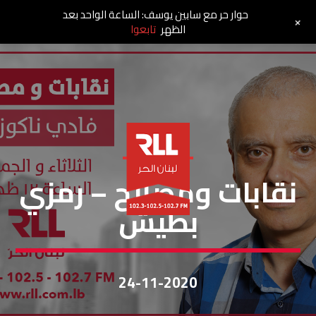
حوار حر مع سابين يوسف: الساعة الواحد بعد
+
الظهر
تابعوا
نقابات ومصالح
نقابات ومصالح – رمزي
بطيش
24-11-2020