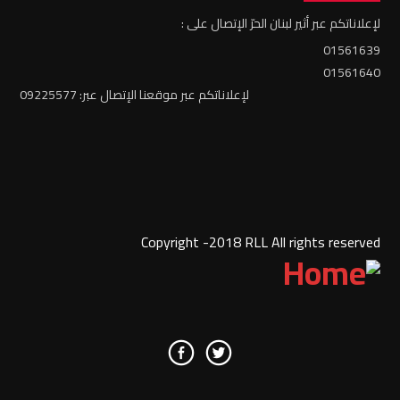
لإعلاناتكم عبر أثير لبنان الحرّ الإتصال على :
01561639
01561640
لإعلاناتكم عبر موقعنا الإتصال عبر: 09225577
Copyright -2018 RLL All rights reserved