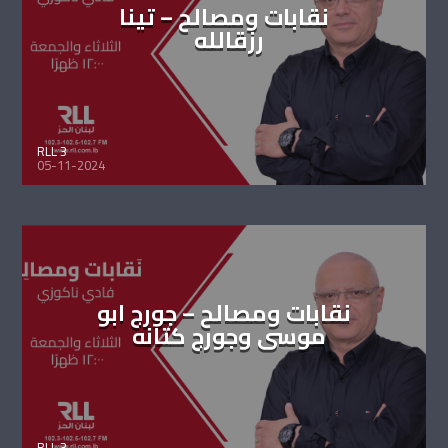
نقابات ومصالح – تينا
رزقالله
RLL 3
05-11-2024
نقابات ومصالح – جورج ابو
موسى وجورج كتانه
RLL 3