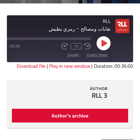
RLL
نقابات ومصالح - رمزي بطيش
Play
6:00
/
00:00
1x
Fast
Rewind
Episode
Forward
10
SHARE
SUBSCRIBE
30
Seconds
seconds
Download file
|
Play in new window
|
Duration: 00:36:00
SHARE
RSS FEED
AUTHOR
LINK
RLL 3
EMBED
Author's archive