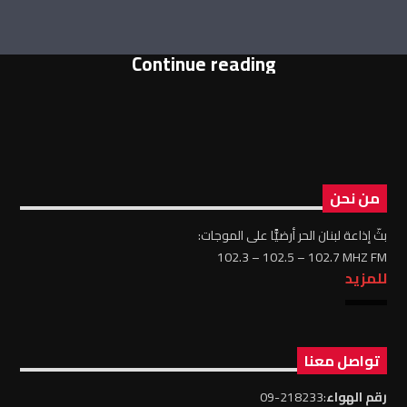
Continue reading
من نحن
بثّ إذاعة لبنان الحر أرضيًّا على الموجات:
102.3 – 102.5 – 102.7 MHZ FM
للمزيد
تواصل معنا
رقم الهواء
:218233-09