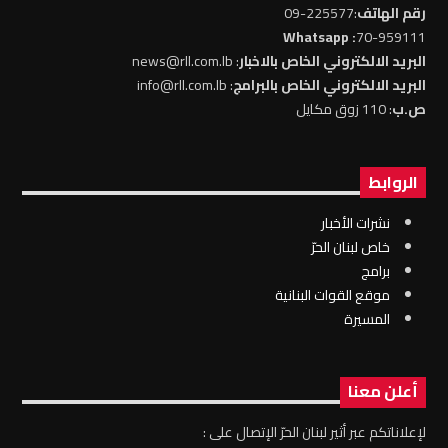
رقم الهاتف
:225577-09
: Whatsapp
70-959111
البريد الالكتروني الخاص بالاخبار
: news@rll.com.lb
البريد الالكتروني الخاص بالبرامج
: info@rll.com.lb
ص.ب
: 110 زوق مكايل
الروابط
نشرات الأخبار
خاص لبنان الحرّ
برامج
موقع القوات البنانية
المسيرة
أعلن معنا
لإعلاناتكم عبر أثير لبنان الحرّ الإتصال على :