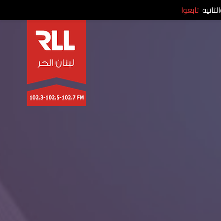
لثانية
تابعوا