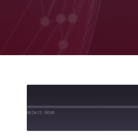
00:26:12
/
00:00