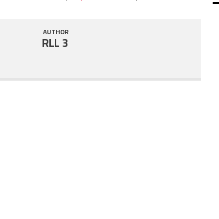
SHARE
RSS FEED
AUTHOR
LINK
RLL 3
EMBED