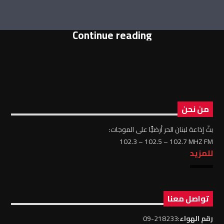
Continue reading
من نحن
بثّ إذاعة لبنان الحر أرضيًّا على الموجات:
102.3 – 102.5 – 102.7 MHZ FM
للمزيد
تواصل معنا
رقم الهواء
:218233-09