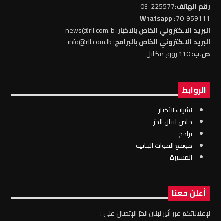
رقم الهاتف
:225577-09
: Whatsapp
70-959111
البريد الالكتروني الخاص بالاخبار
: news@rll.com.lb
البريد الالكتروني الخاص بالبرامج
: info@rll.com.lb
ص.ب
: 110 زوق مكايل
الروابط
نشرات الأخبار
خاص لبنان الحرّ
برامج
موقع القوات البنانية
المسيرة
أعلن معنا
لإعلاناتكم عبر أثير لبنان الحرّ الإتصال على :