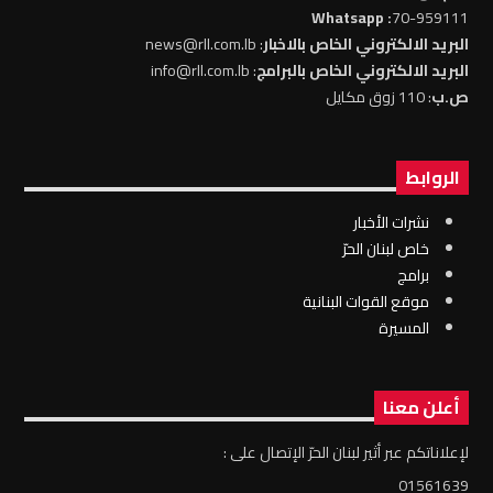
: Whatsapp
70-959111
البريد الالكتروني الخاص بالاخبار
: news@rll.com.lb
البريد الالكتروني الخاص بالبرامج
: info@rll.com.lb
ص.ب
: 110 زوق مكايل
الروابط
نشرات الأخبار
خاص لبنان الحرّ
برامج
موقع القوات البنانية
المسيرة
أعلن معنا
لإعلاناتكم عبر أثير لبنان الحرّ الإتصال على :
01561639