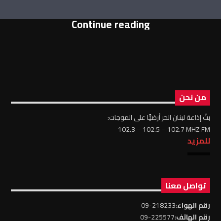
Continue reading
من نحن
بثّ إذاعة لبنان الحر أرضيًّا على الموجات:
102.3 – 102.5 – 102.7 MHZ FM
للمزيد
تواصل معنا
رقم الهواء
:218233-09
رقم الهاتف
:225577-09