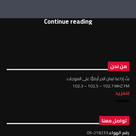
Continue reading
من نحن
بثّ إذاعة لبنان الحر أرضيًّا على الموجات:
102.3 – 102.5 – 102.7 MHZ FM
للمزيد
تواصل معنا
رقم الهواء
:218233-09