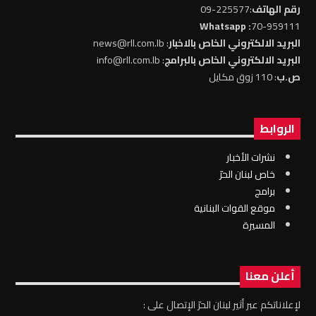
رقم الهاتف
:225577-09
: Whatsapp
70-959111
البريد الالكتروني الخاص بالاخبار
: news@rll.com.lb
البريد الالكتروني الخاص بالبرامج
: info@rll.com.lb
ص.ب
: 110 زوق مكايل
الروابط
نشرات الأخبار
خاص لبنان الحرّ
برامج
موقع القوات البنانية
المسيرة
أعلن معنا
لإعلاناتكم عبر أثير لبنان الحرّ الإتصال على :