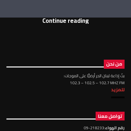
Continue reading
من نحن
بثّ إذاعة لبنان الحر أرضيًّا على الموجات:
102.3 – 102.5 – 102.7 MHZ FM
للمزيد
تواصل معنا
رقم الهواء
:218233-09