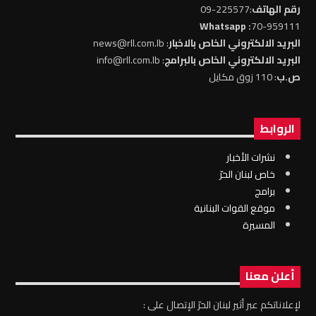
رقم الهاتف
:225577-09
: Whatsapp
70-959111
البريد الالكتروني الخاص بالاخبار
: news@rll.com.lb
البريد الالكتروني الخاص بالبرامج
: info@rll.com.lb
ص.ب
: 110 زوق مكايل
الروابط
نشرات الأخبار
خاص لبنان الحرّ
برامج
موقع القوات البنانية
المسيرة
أعلن معنا
لإعلاناتكم عبر أثير لبنان الحرّ الإتصال على :