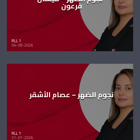
فرعون
RLL 1
04-08-2026
نجوم الضهر – عصام الأشقر
RLL 1
31-07-2026