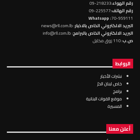
رقم الهواء
:218233-09
رقم الهاتف
:225577-09
: Whatsapp
70-959111
البريد الالكتروني الخاص بالاخبار
: news@rll.com.lb
البريد الالكتروني الخاص بالبرامج
: info@rll.com.lb
ص.ب
: 110 زوق مكايل
الروابط
نشرات الأخبار
خاص لبنان الحرّ
برامج
موقع القوات البنانية
المسيرة
أعلن معنا