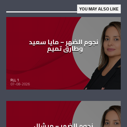
YOU MAY ALSO LIKE
نجوم الضهر – مايا سعيد
وطارق تميم
RLL 1
07-08-2026
نجوم الضهر – ميشال