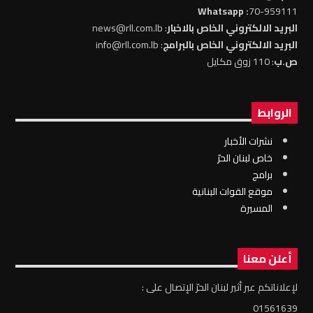
: Whatsapp
70-959111
البريد الالكتروني الخاص بالاخبار
: news@rll.com.lb
البريد الالكتروني الخاص بالبرامج
: info@rll.com.lb
ص.ب
: 110 زوق مكايل
الروابط
نشرات الأخبار
خاص لبنان الحرّ
برامج
موقع القوات البنانية
المسيرة
أعلن معنا
لإعلاناتكم عبر أثير لبنان الحرّ الإتصال على :
01561639