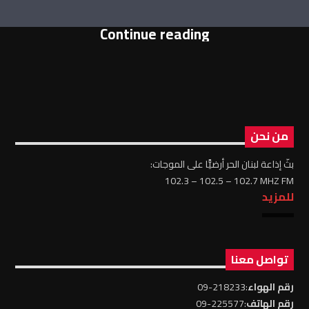
Continue reading
من نحن
بثّ إذاعة لبنان الحر أرضيًّا على الموجات:
102.3 – 102.5 – 102.7 MHZ FM
للمزيد
تواصل معنا
رقم الهواء
:218233-09
رقم الهاتف
:225577-09