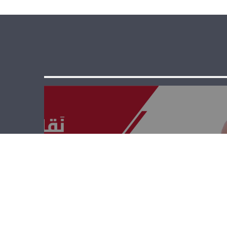
نقابات ومصالح –
انديرا الزهيري