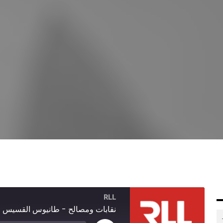
RLL
نقابات ومصالح - طانيوس القسيس و