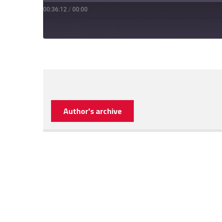
00:36:12
/
00:00
Author's archive