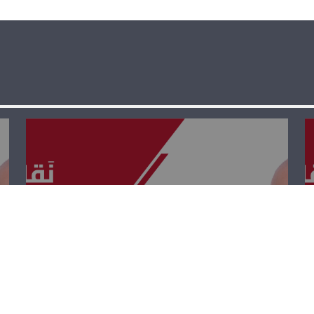
نقابات ومصالح –
تينا رزقالله