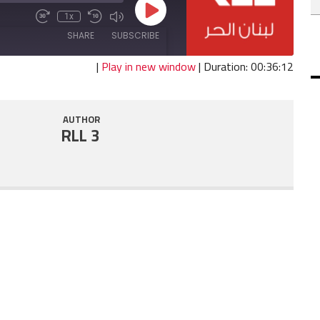
Play
1x
Fast
Mute/Unmute
Rewind
Episode
Forward
Episode
10
SHARE
SUBSCRIBE
30
Seconds
seconds
|
Play in new window
|
Duration: 00:36:12
SHARE
RSS FEED
AUTHOR
LINK
RLL 3
EMBED