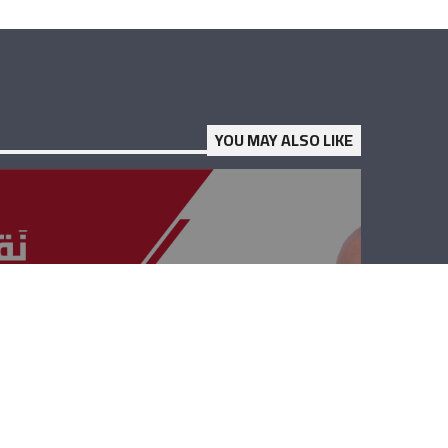
YOU MAY ALSO LIKE
نقابات ومصالح –
جورج ابو موسى
وجورج كتانه