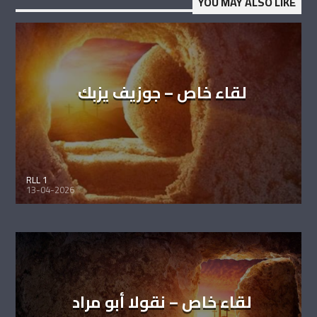
YOU MAY ALSO LIKE
لقاء خاص – جوزيف يزبك
RLL 1
13-04-2026
لقاء خاص – نقولا أبو مراد