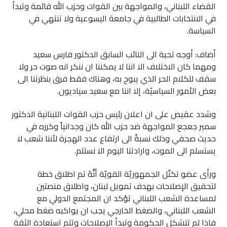
القضاء اللبناني، والمواجهة بين القوات وحزب الله قائمة وتبدأ
في الانتخابات الطالبية في جامعة اليسوعية ولا تنتهي في
السياسة.
أضاف: أوجه تحية الى النائب السابق الدكتور فارس سعيد
ومهما كان الاختلاف الا اننا لا يمكننا ان ننكر انه صوت حر ولا
سقف للكلام الحر الذي يبوح به، وهناك فقط فرق بنظرتنا الى
بعض الأمور السياسيّة، إلا اننا مع سعيد سياديون.
وشدد عقيص على ان اعلان رئيس حزب القوات اللبنانية الدكتور
سمير جعجع المواجهة ضد حزب الله كان وجدانياً وكرره في
حديث صحفي وذلك نسبةً الى ارتفاع عدد الهجرة لأننا شعب لا
يستسلم الى الموت، وارادتنا اليوم الا نستلم.
ورأى عضو تكتّل الجمهوريّة القويّة أنَّهُ تم اطلاق خطة
لتحقيق الإصلاحات بهدف تمويل لبنان، واطلاق منصتين
لمساعدة الشعب اللبناني تؤكد ان المجتمع الدولي مع
الشعب اللبناني، والضغط الخارجي يجب ان يواكبه ضغط محلي،
فاذا لم تتشكل الحكومة وتبدأ الإصلاحات وتتم استعادة الثقة