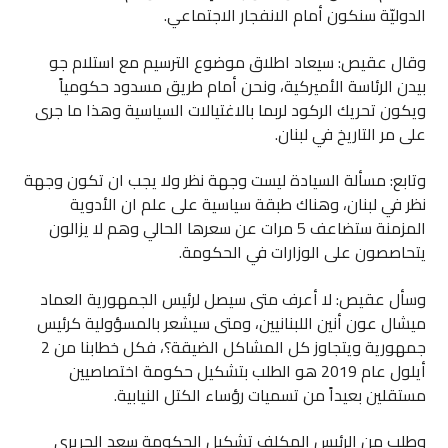
الدوليّة سنكون أمام الانفجار الاجتماعي.
وقال عقيص: سيعاد اطلاق موضوع الترسيم مع استلام جو
بيدن الرئاسة الأميركية، ونحن أمام طريق مسدود حكومياً
ويكون تحريك الركود لربما بالاغتيالات السياسية وهذا ما جرى
على مر التاريخ في لبنان.
وتابع: مسألة السيادة ليست وجهة نظر ولا يجب ان تكون وجهة
نظر في لبنان، وهناك طبقة سياسية على علم ان الأدوية
المزمنة ستضاعف 5 مرات عن سعرها الحالي وهم لا يزالون
يتحاصصون على الوزارات في الحكومة.
وسأل عقيص: لا أعرف متى سيصل لرئيس الجمهورية العماد
ميشال عون أنين اللبنانيين، ومتى سيشعر بالمسؤولية كرئيس
جمهورية ويتجاوز كل المشاكل الضيقة؟، فكل خطابنا من 2
أيلول عام 2019 هو الطلب بتشكيل حكومة اختصاصيين
مستقلين بعيداً من تسميات رؤساء الكتل النيابية.
وطلب من الرئيس المكلف تشكيل الحكومة سعد الحريري