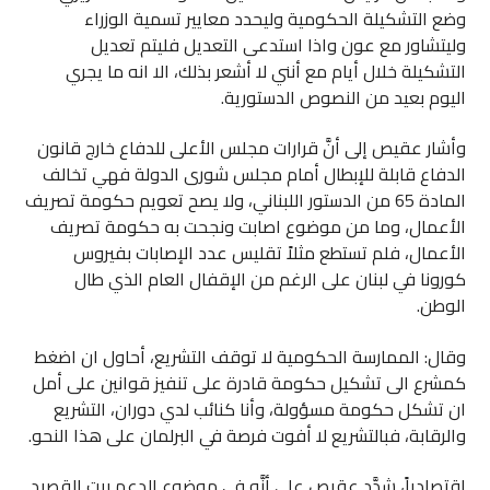
وضع التشكيلة الحكومية وليحدد معايير تسمية الوزراء
وليتشاور مع عون واذا استدعى التعديل فليتم تعديل
التشكيلة خلال أيام مع أنني لا أشعر بذلك، الا انه ما يجري
اليوم بعيد من النصوص الدستورية.
وأشار عقيص إلى أنَّ قرارات مجلس الأعلى للدفاع خارج قانون
الدفاع قابلة للإبطال أمام مجلس شورى الدولة فهي تخالف
المادة 65 من الدستور اللبناني، ولا يصح تعويم حكومة تصريف
الأعمال، وما من موضوع اصابت ونجحت به حكومة تصريف
الأعمال، فلم تستطع مثلاً تقليس عدد الإصابات بفيروس
كورونا في لبنان على الرغم من الإقفال العام الذي طال
الوطن.
وقال: الممارسة الحكومية لا توقف التشريع، أحاول ان اضغط
كمشرع الى تشكيل حكومة قادرة على تنفيز قوانين على أمل
ان تشكل حكومة مسؤولة، وأنا كنائب لدي دوران، التشريع
والرقابة، فبالتشريع لا أفوت فرصة في البرلمان على هذا النحو.
اقتصادياً، شدَّد عقيص على أنَّه في موضوع الدعم بيت القصيد