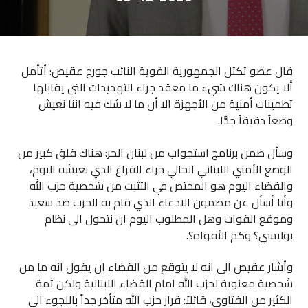
قال عضو تكتل الجمهورية القوية النائب جورج عقيص: أتأمل
ألا يكون هناك شيء ما معقد جراء التهديدات التي يقابلها
تطمينات أمنية من الأجهزة الا أن ما لا شك فيه اننا نعيش
وضعاً دقيقاً جدًّا.
وسأل ضمن برنامج استجواب من لبنان الحر: هناك قلق كبير من
الوضع الأمني اللبناني الحالي جراء الفراغ الذي نعيشه اليوم،
والقضاء اليوم هو المختص في التثبت من شخصية حزب الله
وأنا أسأل عن مضمون الادعاء الذي قام به الحزب ضد سعيد
وموقع القوات وهل المطلوب اليوم ان نتحول الى نظام
بوليسي؟ وكم الأفواه؟.
وأشار عقيص الى انه لا يتوقع من القضاء ان يقول انه ما من
شخصية معنوية لحزب الله امام القضاء اللبنانية ولكن ثمة
الكثير من الفتاوى، قائلاً: قرار حزب الله متأخر جداً باللجوء الى