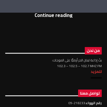
Continue reading
من نحن
بثّ إذاعة لبنان الحر أرضيًّا على الموجات:
102.3 – 102.5 – 102.7 MHZ FM
للمزيد
تواصل معنا
رقم الهواء
:218233-09