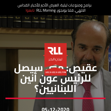
برامج ومنوعات ليلية، العرض الأخير للأخبار، القداس
الالهي، قلنا بونجور، RLL Morning
تابعوا
خاص لبنان الحر
عقيص: متى سيصل
للرئيس عون أنين
اللبنانيين؟
05-12-2020