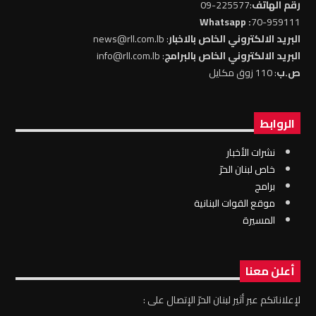
رقم الهاتف
:225577-09
: Whatsapp
70-959111
البريد الالكتروني الخاص بالاخبار
: news@rll.com.lb
البريد الالكتروني الخاص بالبرامج
: info@rll.com.lb
ص.ب
: 110 زوق مكايل
الروابط
نشرات الأخبار
خاص لبنان الحرّ
برامج
موقع القوات البنانية
المسيرة
أعلن معنا
لإعلاناتكم عبر أثير لبنان الحرّ الإتصال على :