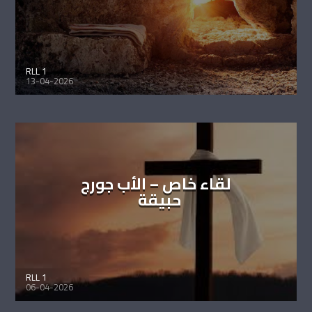
RLL 1
13-04-2026
لقاء خاص – الأب جورج
حبيقة
RLL 1
06-04-2026