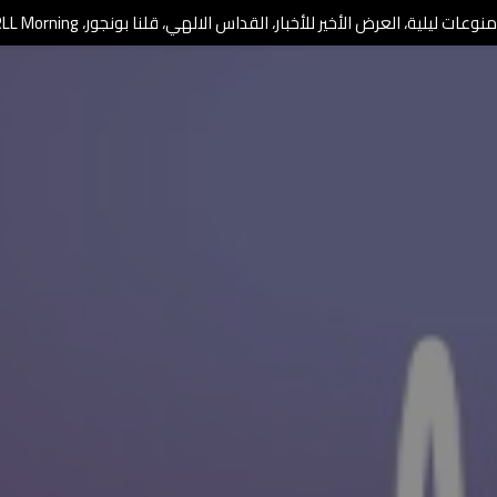
وعات ليلية، العرض الأخير للأخبار، القداس الالهي، قلنا بونجور، RLL Morning