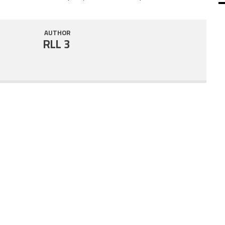
SHARE
RSS FEED
AUTHOR
LINK
RLL 3
EMBED