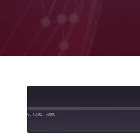
00:18:02
/
00:00