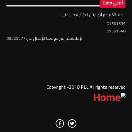
أعلن معنا
لإعلاناتكم عبر أثير لبنان الحرّ الإتصال على :
01561639
01561640
لإعلاناتكم عبر موقعنا الإتصال عبر: 09225577
Copyright -2018 RLL All rights reserved