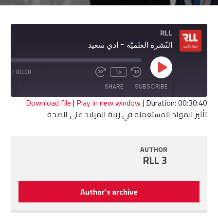
RLL
النّشرة العلميّة - ادي سعيد
Play
0:40
/
00:00
1x
Fast
Rewind
Episode
Forward
10
SHARE
SUBSCRIBE
30
Seconds
seconds
Download file
|
Play in new window
|
Duration: 00:30:40
تأثير المواد المستعملة في زينة الميلاد على الصحة
SHARE
RSS FEED
LINK
AUTHOR
RLL 3
EMBED
Author's archive