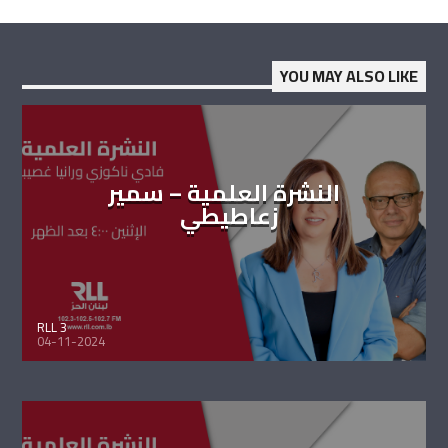
YOU MAY ALSO LIKE
النشرة العلمية – سمير
زعاطيطي
RLL 3
04-11-2024