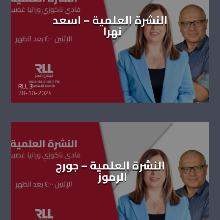
النشرة العلمية – اسعد
نهرا
RLL 3
28-10-2024
النشرة العلمية – جورج
الرموز