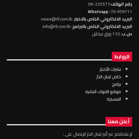
رقم الهاتف
:225577-09
: Whatsapp
70-959111
البريد الالكتروني الخاص بالاخبار
: news@rll.com.lb
البريد الالكتروني الخاص بالبرامج
: info@rll.com.lb
ص.ب
: 110 زوق مكايل
الروابط
نشرات الأخبار
خاص لبنان الحرّ
برامج
موقع القوات البنانية
المسيرة
أعلن معنا
لإعلاناتكم عبر أثير لبنان الحرّ الإتصال على :