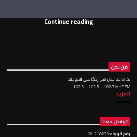
Continue reading
من نحن
بثّ إذاعة لبنان الحر أرضيًّا على الموجات:
102.3 – 102.5 – 102.7 MHZ FM
للمزيد
تواصل معنا
رقم الهواء
:218233-09