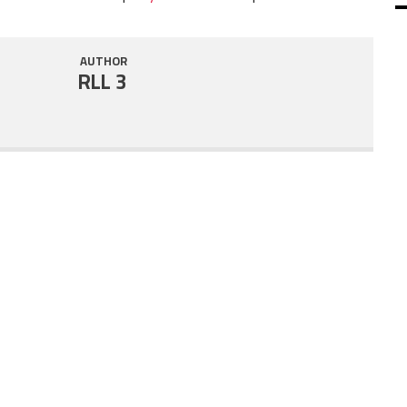
SHARE
RSS FEED
AUTHOR
LINK
RLL 3
EMBED