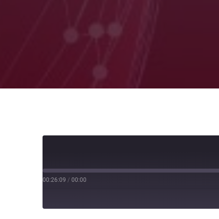
00:26:09
/
00:00