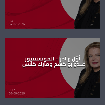
RLL 1
04-07-2026
أوّل ع آخر – المونسينيور
عبدو بو كسم ومارك كلّاس
RLL 1
06-06-2026