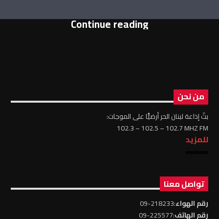
Continue reading
من نحن
بثّ إذاعة لبنان الحر أرضيًّا على الموجات:
102.3 – 102.5 – 102.7 MHZ FM
للمزيد
تواصل معنا
رقم الهواء
:218233-09
رقم الهاتف
:225577-09