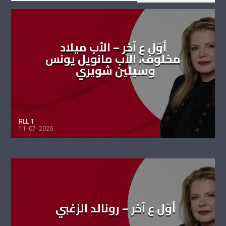
أوّل ع آخر – الأب ميلاد
مخلوف، الأب مانويل يونس
وسيلين شويري
RLL 1
11-07-2026
أوّل ع آخر – رونالد الزغبي