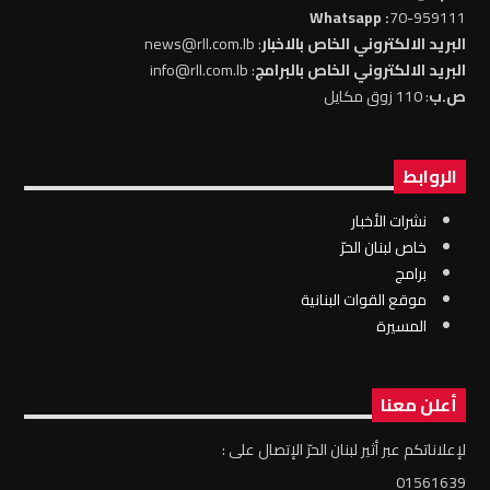
: Whatsapp
70-959111
البريد الالكتروني الخاص بالاخبار
: news@rll.com.lb
البريد الالكتروني الخاص بالبرامج
: info@rll.com.lb
ص.ب
: 110 زوق مكايل
الروابط
نشرات الأخبار
خاص لبنان الحرّ
برامج
موقع القوات البنانية
المسيرة
أعلن معنا
لإعلاناتكم عبر أثير لبنان الحرّ الإتصال على :
01561639