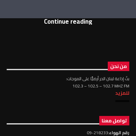
Continue reading
من نحن
بثّ إذاعة لبنان الحر أرضيًّا على الموجات:
102.3 – 102.5 – 102.7 MHZ FM
للمزيد
تواصل معنا
رقم الهواء
:218233-09