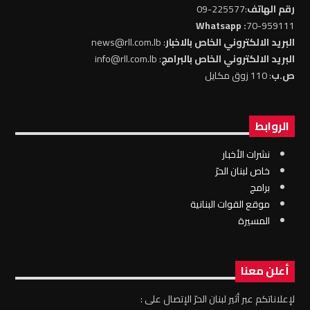
رقم الهاتف
:225577-09
: Whatsapp
70-959111
البريد الالكتروني الخاص بالاخبار
: news@rll.com.lb
البريد الالكتروني الخاص بالبرامج
: info@rll.com.lb
ص.ب
: 110 زوق مكايل
الروابط
نشرات الأخبار
خاص لبنان الحرّ
برامج
موقع القوات البنانية
المسيرة
أعلن معنا
لإعلاناتكم عبر أثير لبنان الحرّ الإتصال على :