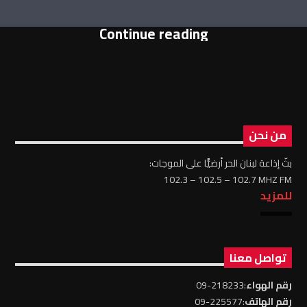
Continue reading
من نحن
بثّ إذاعة لبنان الحر أرضيًّا على الموجات:
102.3 – 102.5 – 102.7 MHZ FM
للمزيد
تواصل معنا
رقم الهواء
:218233-09
رقم الهاتف
:225577-09