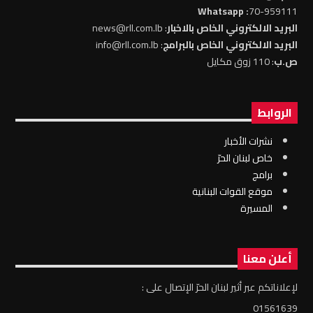
: Whatsapp
70-959111
البريد الالكتروني الخاص بالاخبار
: news@rll.com.lb
البريد الالكتروني الخاص بالبرامج
: info@rll.com.lb
ص.ب
: 110 زوق مكايل
الروابط
نشرات الأخبار
خاص لبنان الحرّ
برامج
موقع القوات البنانية
المسيرة
أعلن معنا
لإعلاناتكم عبر أثير لبنان الحرّ الإتصال على :
01561639