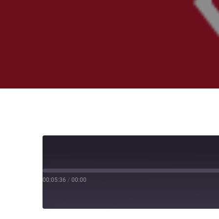
00:05:36
/
00:00