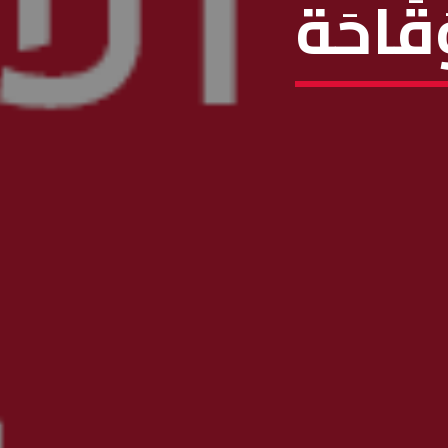
َقَاحَة