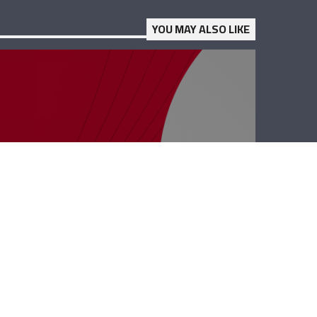
YOU MAY ALSO LIKE
رأي حر – الإسفنج
والفوشات
النفسية