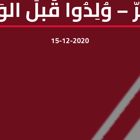
– وُلِدُوا قَبلَ الو
15-12-2020