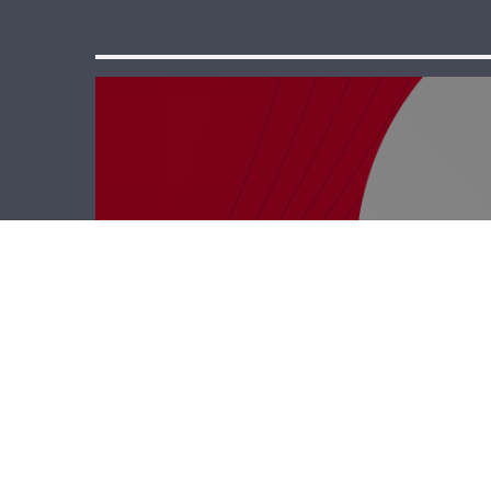
رأي حر – تجربة
النوايا والمناطق
التجريبية