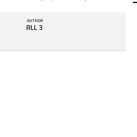
SHARE
RSS FEED
AUTHOR
LINK
RLL 3
EMBED