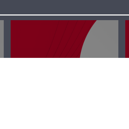
رأي حر – سلموا
على نيوتن