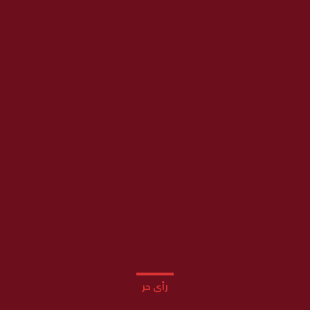
رأي حر