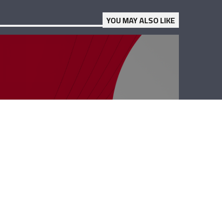
YOU MAY ALSO LIKE
رأي حر – مرحبا
حماية