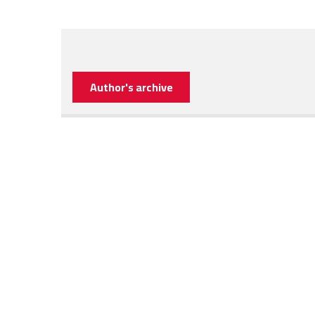
Author's archive