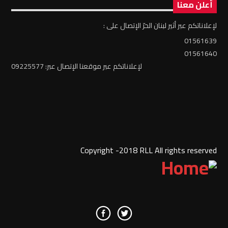
أعلن معنا
لإعلاناتكم عبر أثير لبنان الحرّ الإتصال على :
01561639
01561640
لإعلاناتكم عبر موقعنا الإتصال عبر: 09225577
Copyright -2018 RLL All rights reserved