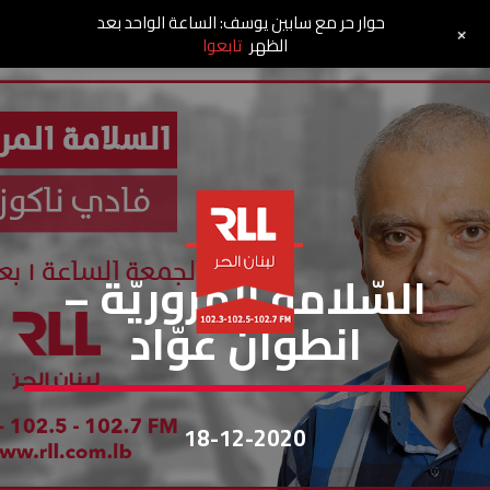
حوار حر مع سابين يوسف: الساعة الواحد بعد
+
الظهر
تابعوا
السلامة مرورية
السّلامة المروريّة –
انطوان عوّاد
18-12-2020