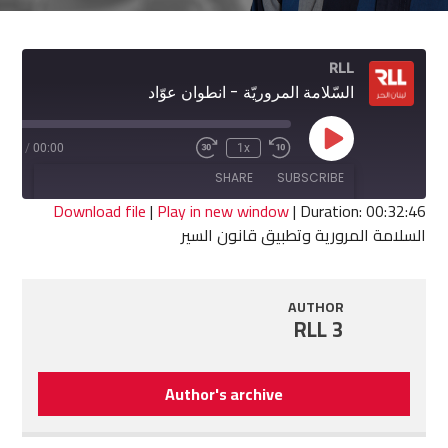
RLL
السّلامة المروريّة - انطوان عوّاد
Play
2:46
/
00:00
1x
Fast
Rewind
Episode
Forward
10
SHARE
SUBSCRIBE
30
Seconds
seconds
Download file
|
Play in new window
|
Duration: 00:32:46
السلامة المرورية وتطبيق قانون السير
SHARE
RSS FEED
LINK
AUTHOR
RLL 3
EMBED
Author's archive