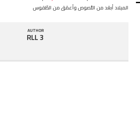
الميلاد أبعَد من النُّصوص وأعمَق من الطّقوس
SHARE
RSS FEED
LINK
AUTHOR
RLL 3
EMBED