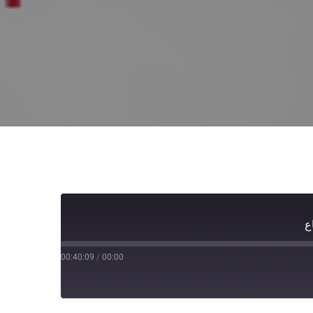
ع
00:40:09
/
00:00