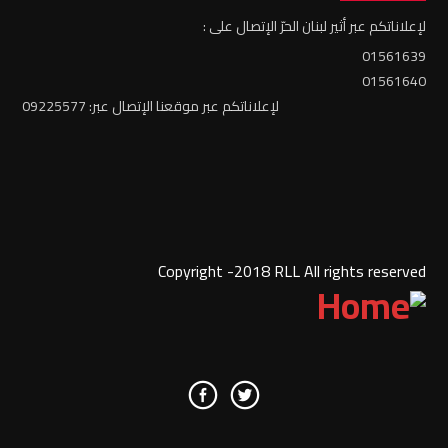
لإعلاناتكم عبر أثير لبنان الحرّ الإتصال على :
01561639
01561640
لإعلاناتكم عبر موقعنا الإتصال عبر: 09225577
Copyright -2018 RLL All rights reserved