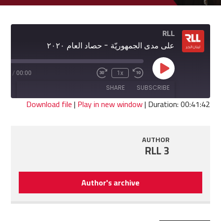
RLL
على مدى الجمهوريّة - حصاد العام ٢٠٢٠
Play
1:42
/
00:00
1x
Fast
Rewind
Episode
Forward
10
SHARE
SUBSCRIBE
30
Seconds
seconds
Download file
|
Play in new window
|
Duration: 00:41:42
SHARE
RSS FEED
AUTHOR
LINK
RLL 3
EMBED
Author's archive