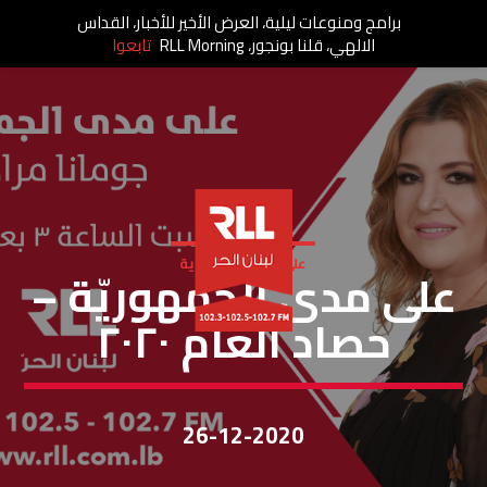
برامج ومنوعات ليلية، العرض الأخير للأخبار، القداس
الالهي، قلنا بونجور، RLL Morning
تابعوا
على مدى الجمهورية
على مدى الجمهوريّة –
حصاد العام ٢٠٢٠
26-12-2020