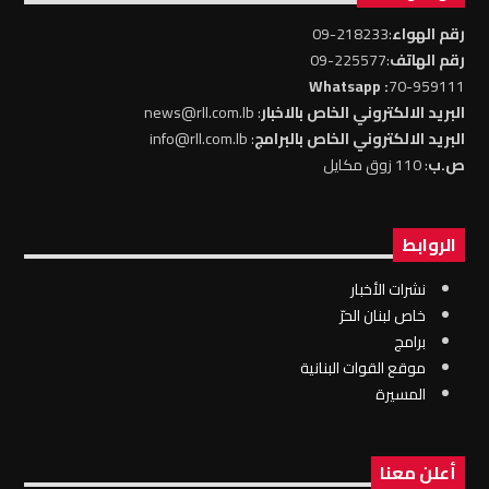
رقم الهواء
:218233-09
رقم الهاتف
:225577-09
: Whatsapp
70-959111
البريد الالكتروني الخاص بالاخبار
: news@rll.com.lb
البريد الالكتروني الخاص بالبرامج
: info@rll.com.lb
ص.ب
: 110 زوق مكايل
الروابط
نشرات الأخبار
خاص لبنان الحرّ
برامج
موقع القوات البنانية
المسيرة
أعلن معنا