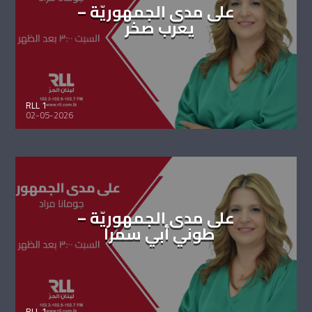
على مدى الجمهوريّة –
يعرب صخر
RLL 1
02-05-2026
على مدى الجمهوريّة –
طوني أبي سمرا
RLL 1