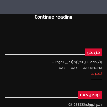
Continue reading
من نحن
بثّ إذاعة لبنان الحر أرضيًّا على الموجات:
102.3 – 102.5 – 102.7 MHZ FM
للمزيد
تواصل معنا
رقم الهواء
:218233-09