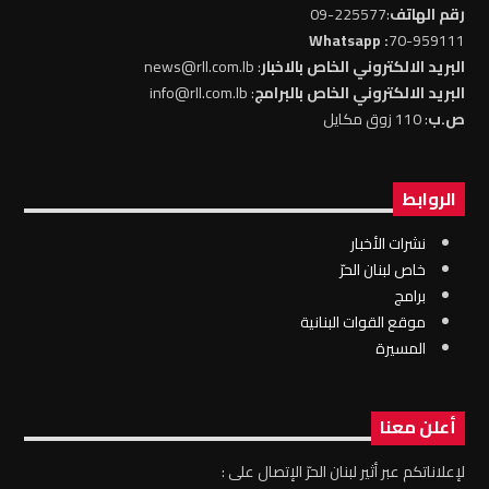
رقم الهاتف
:225577-09
: Whatsapp
70-959111
البريد الالكتروني الخاص بالاخبار
: news@rll.com.lb
البريد الالكتروني الخاص بالبرامج
: info@rll.com.lb
ص.ب
: 110 زوق مكايل
الروابط
نشرات الأخبار
خاص لبنان الحرّ
برامج
موقع القوات البنانية
المسيرة
أعلن معنا
لإعلاناتكم عبر أثير لبنان الحرّ الإتصال على :