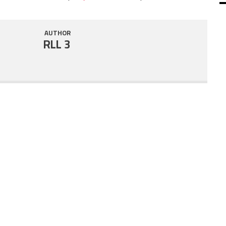
SHARE
RSS FEED
AUTHOR
LINK
RLL 3
EMBED