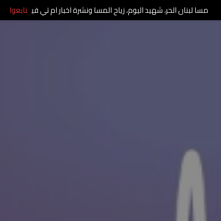
مسا لبنان الحر، شهيد اليوم، زياح المسا ونشرة اخبار ام تي في
تابعوا