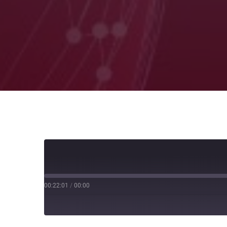
00:22:01
/
00:00