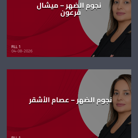
نجوم الضهر – ميشال
فرعون
RLL 1
04-08-2026
نجوم الضهر – عصام الأشقر
RLL 1