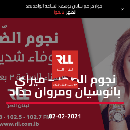
حوار حر مع سابين يوسف: الساعة الواحد بعد
+
الظهر
تابعوا
نجوم الظهر
نجوم الضهر – ميراي
بانوسيان ومروان حداد
02-02-2021