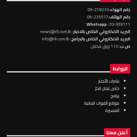
رقم الهواء
:218233-09
رقم الهاتف
:225577-09
: Whatsapp
70-959111
البريد الالكتروني الخاص بالاخبار
: news@rll.com.lb
البريد الالكتروني الخاص بالبرامج
: info@rll.com.lb
ص.ب
: 110 زوق مكايل
الروابط
نشرات الأخبار
خاص لبنان الحرّ
برامج
موقع القوات البنانية
المسيرة
أعلن معنا