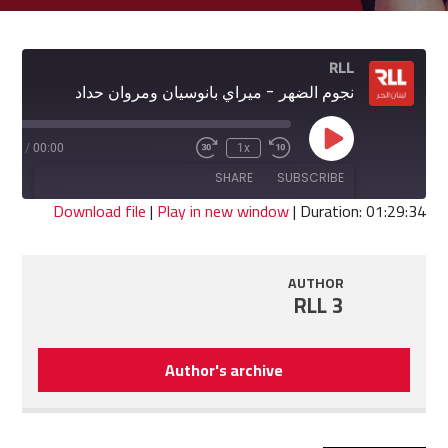
RLL
نجوم الضهر - ميراي بانوسيان ومروان حداد
Play
9:34
/
00:00
1x
Fast
Rewind
Episode
Forward
10
SHARE
SUBSCRIBE
30
Seconds
seconds
Download file
|
Play in new window
|
Duration: 01:29:34
SHARE
RSS FEED
AUTHOR
LINK
RLL 3
EMBED
Author's archive