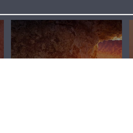
لقاء خاص – نقولا
أبو مراد