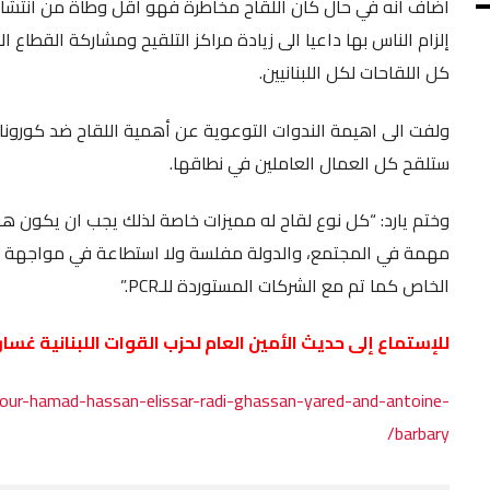
اضاف انه في حال كان اللقاح مخاطرة فهو أقل وطأة من انتشار الف
إلزام الناس بها داعيا الى زيادة مراكز التلقيح ومشاركة القطاع
كل اللقاحات لكل اللبنانيين.
ولفت الى اهيمة الندوات التوعوية عن أهمية اللقاح ضد كورونا
ستلقح كل العمال العاملين في نطاقها.
وختم يارد: “كل نوع لقاح له مميزات خاصة لذلك يجب ان يكون هناك 
مهمة في المجتمع، والدولة مفلسة ولا استطاعة في مواجهة ه
الخاص كما تم مع الشركات المستوردة للـPCR.”
للإستماع إلى حديث الأمين العام لحزب القوات اللبنانية غسان يا
our-hamad-hassan-elissar-radi-ghassan-yared-and-antoine-
barbary/