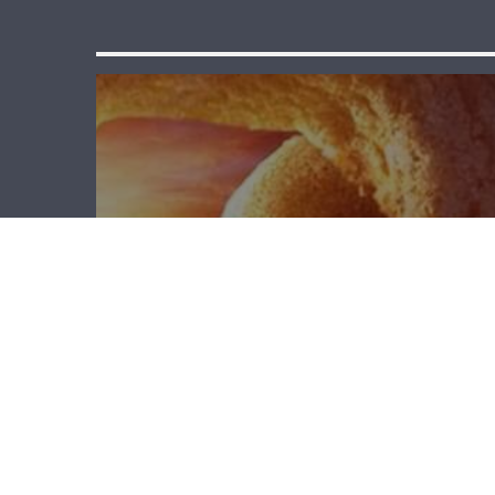
لقاء خاص –
جوزيف يزبك