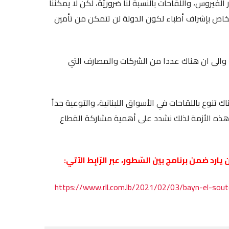
يروس، واللقاحات بالنسبة لنا ضروريّة، لكن لا يمكننا
 الخاص بإشراف أطباء لكون الدولة لن تتمكن من تأمين
 والى ان هناك عددا من الشركات والمصارف التي
تنوع باللقاحات في الأسواق اللبنانية، والتوعية جداً
ذه الأزمة لذلك نشدد على أهمية مشاركة القطاع
رد ضمن برنامج بين السّطور، عبر الرّابِط الآتي:
https://www.rll.com.lb/2021/02/03/bayn-el-sout