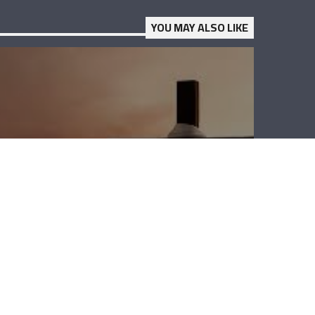
YOU MAY ALSO LIKE
لقاء خاص – الأب
جورج حبيقة