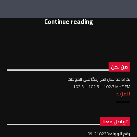
Continue reading
من نحن
بثّ إذاعة لبنان الحر أرضيًّا على الموجات:
102.3 – 102.5 – 102.7 MHZ FM
للمزيد
تواصل معنا
رقم الهواء
:218233-09