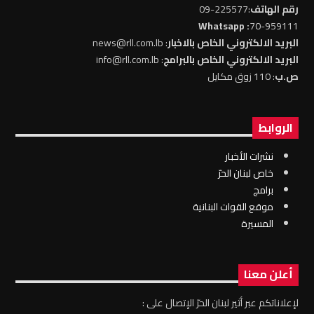
رقم الهاتف
:225577-09
: Whatsapp
70-959111
البريد الالكتروني الخاص بالاخبار
: news@rll.com.lb
البريد الالكتروني الخاص بالبرامج
: info@rll.com.lb
ص.ب
: 110 زوق مكايل
الروابط
نشرات الأخبار
خاص لبنان الحرّ
برامج
موقع القوات البنانية
المسيرة
أعلن معنا
لإعلاناتكم عبر أثير لبنان الحرّ الإتصال على :