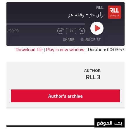
RLL
رأي حرّ - وقفة عز
Play
3:53
/
00:00
1x
Fast
Rewind
Episode
Forward
10
SHARE
SUBSCRIBE
30
Seconds
seconds
Download file
|
Play in new window
|
Duration: 00:03:53
SHARE
RSS FEED
AUTHOR
LINK
RLL 3
EMBED
Author's archive
بحث الموقع