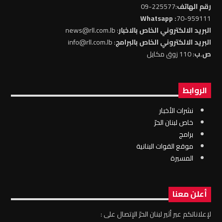
رقم الهاتف
:225577-09
: Whatsapp
70-959111
البريد الالكتروني الخاص بالاخبار
: news@rll.com.lb
البريد الالكتروني الخاص بالبرامج
: info@rll.com.lb
ص.ب
: 110 زوق مكايل
الروابط
نشرات الأخبار
خاص لبنان الحرّ
برامج
موقع القوات البنانية
المسيرة
أعلن معنا
لإعلاناتكم عبر أثير لبنان الحرّ الإتصال على :