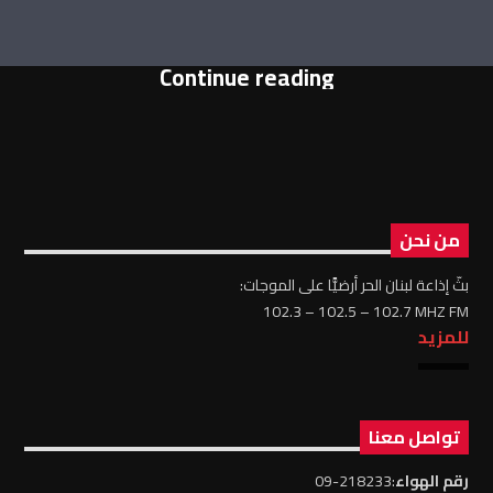
Continue reading
من نحن
بثّ إذاعة لبنان الحر أرضيًّا على الموجات:
102.3 – 102.5 – 102.7 MHZ FM
للمزيد
تواصل معنا
رقم الهواء
:218233-09