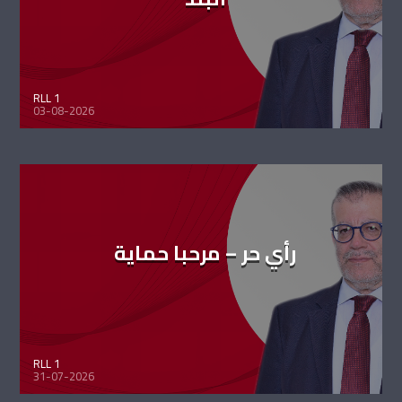
RLL 1
03-08-2026
رأي حر – مرحبا حماية
RLL 1
31-07-2026