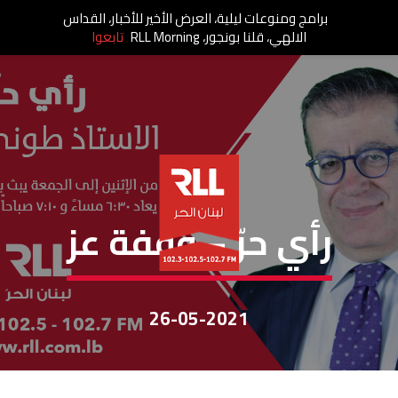
برامج ومنوعات ليلية، العرض الأخير للأخبار، القداس
الالهي، قلنا بونجور، RLL Morning
تابعوا
رأي حر
رأي حرّ – وقفة عز
26-05-2021