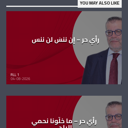
YOU MAY ALSO LIKE
رأي حر – إن ننسَ لن ننس
RLL 1
04-08-2026
رأي حر – ما خلّونا نحمي
البلد